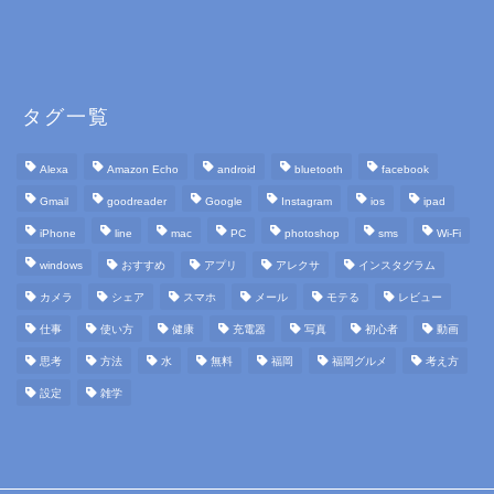
タグ一覧
Alexa
Amazon Echo
android
bluetooth
facebook
Gmail
goodreader
Google
Instagram
ios
ipad
iPhone
line
mac
PC
photoshop
sms
Wi-Fi
windows
おすすめ
アプリ
アレクサ
インスタグラム
カメラ
シェア
スマホ
メール
モテる
レビュー
仕事
使い方
健康
充電器
写真
初心者
動画
思考
方法
水
無料
福岡
福岡グルメ
考え方
設定
雑学