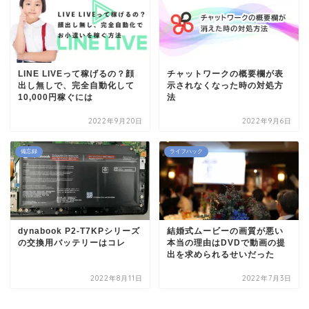
LINE LIVEって稼げるの？顔
チャットワークの概要欄が表
出し無しで、完全自動化して
示されなくなった時の対処方
10,000円稼ぐには
法
2022年9月20日
2022年9月6日
備忘録
ライフハック
dynabook P2-T7KPシリーズ
結婚式ムービーの画質が悪い
の交換用バッテリーはコレ
本当の理由はDVDで動画の提
出を求められるせいだった
2022年8月11日
2022年7月3日