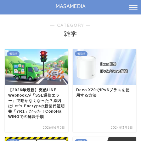
MASAMEDIA
― CATEGORY ―
雑学
備忘録
備忘録
【2026年最新】突然LINE
Deco X20でIPv6プラスを使
Webhookが「SSL通信エラ
用する方法
ー」で動かなくなった？原因
はLet's Encryptの新世代証明
書「YR1」だった！ConoHa
WINGでの解決手順
2026年6月5日
2024年3月6日