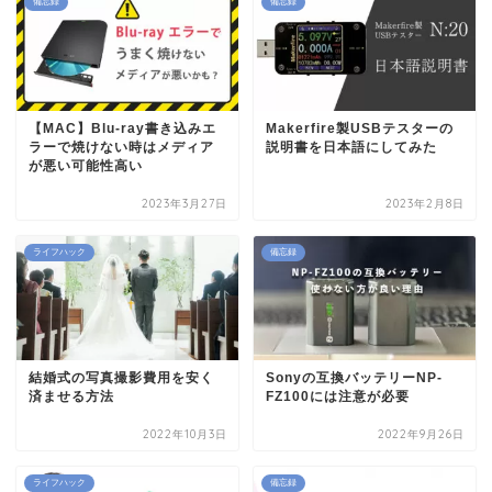
備忘録
備忘録
【MAC】Blu-ray書き込みエ
Makerfire製USBテスターの
ラーで焼けない時はメディア
説明書を日本語にしてみた
が悪い可能性高い
2023年3月27日
2023年2月8日
ライフハック
備忘録
結婚式の写真撮影費用を安く
Sonyの互換バッテリーNP-
済ませる方法
FZ100には注意が必要
2022年10月3日
2022年9月26日
ライフハック
備忘録