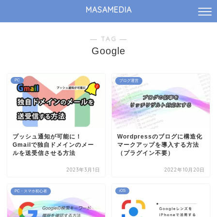
MASAMEDIA
― TAG ―
Google
PC
ブログ運営
プッシュ通知が可能に！
Wordpressのブログに構造化
Gmailで独自ドメインのメー
マークアップを導入する方法
ルを送受信させる方法
（プラグイン不要）
2023年3月1日
2022年10月20日
iOS
PC・スマホ初心者