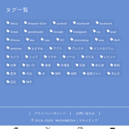
タグ一覧
Alexa
Amazon Echo
android
bluetooth
facebook
Gmail
goodreader
Google
Instagram
ios
ipad
iPhone
line
mac
PC
photoshop
sms
Wi-Fi
windows
おすすめ
アプリ
アレクサ
インスタグラム
カメラ
シェア
スマホ
メール
モテる
レビュー
仕事
使い方
健康
充電器
写真
初心者
動画
思考
方法
水
無料
福岡
福岡グルメ
考え方
設定
雑学
プライバシーポリシー
お問い合わせ
2016–2026 MASAMEDIA｜マサメディア