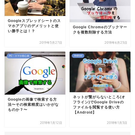
Googleスプレッドシートのス
マホアプリのデメリットと使
Google Chromeのブックマー
い勝手とは！？
クを複数削除する方法
2019年5月27日
2018年6月23日
Android
PC・スマホ初心者
ネットが繋がらないところ(オ
Googleの画像で検索する方
フライン)でGoogle Driveの
法〜その検索精度はいかがな
ファイルを閲覧する使い方
ものか？〜
【Android】
2018年1月12日
2018年1月3日