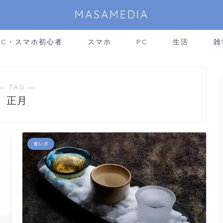
MASAMEDIA
PC・スマホ初心者
スマホ
PC
生活
雑
― TAG ―
正月
食レポ