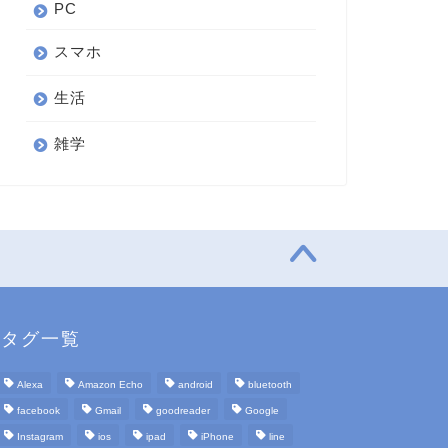
PC
スマホ
生活
雑学
タグ一覧
Alexa
Amazon Echo
android
bluetooth
facebook
Gmail
goodreader
Google
Instagram
ios
ipad
iPhone
line