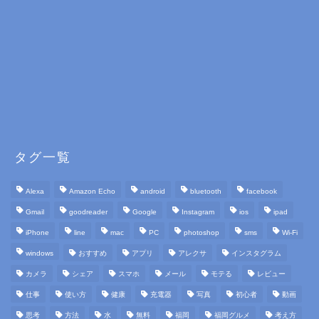
タグ一覧
Alexa
Amazon Echo
android
bluetooth
facebook
Gmail
goodreader
Google
Instagram
ios
ipad
iPhone
line
mac
PC
photoshop
sms
Wi-Fi
windows
おすすめ
アプリ
アレクサ
インスタグラム
カメラ
シェア
スマホ
メール
モテる
レビュー
仕事
使い方
健康
充電器
写真
初心者
動画
思考
方法
水
無料
福岡
福岡グルメ
考え方