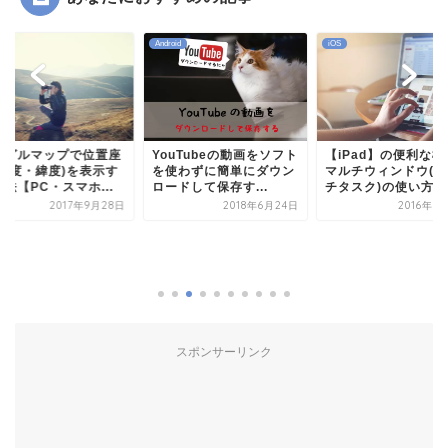
Android
iOS
ーグルマップで位置座
YouTubeの動画をソフト
【iPad】の便利な機
(経度・緯度)を表示す
を使わずに簡単にダウン
マルチウィンドウ(マ
法【PC・スマホ...
ロードして保存す...
チタスク)の使い方...
2017年9月28日
2018年6月24日
2016年1
スポンサーリンク