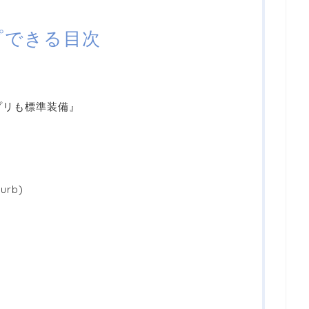
プできる目次
プリも標準装備』
urb)
）