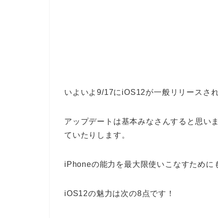
いよいよ9/17にiOS12が一般リリースさ
アップデートは基本みなさんすると思い
ていたりします。
iPhoneの能力を最大限使いこなすため
iOS12の魅力は次の8点です！