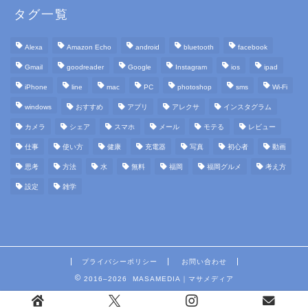
タグ一覧
Alexa
Amazon Echo
android
bluetooth
facebook
Gmail
goodreader
Google
Instagram
ios
ipad
iPhone
line
mac
PC
photoshop
sms
Wi-Fi
windows
おすすめ
アプリ
アレクサ
インスタグラム
カメラ
シェア
スマホ
メール
モテる
レビュー
仕事
使い方
健康
充電器
写真
初心者
動画
思考
方法
水
無料
福岡
福岡グルメ
考え方
設定
雑学
プライバシーポリシー
お問い合わせ
2016–2026 MASAMEDIA｜マサメディア