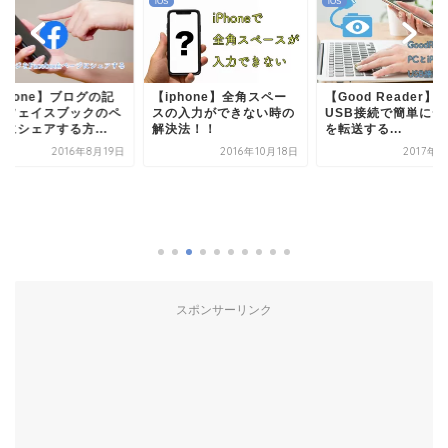
iOS
iOS
Phone】ブログの記
【iphone】全角スペー
【Good Reader】
をフェイスブックのペ
スの入力ができない時の
USB接続で簡単にデ
にシェアする方...
解決法！！
を転送する...
2016年8月19日
2016年10月18日
2017年
スポンサーリンク