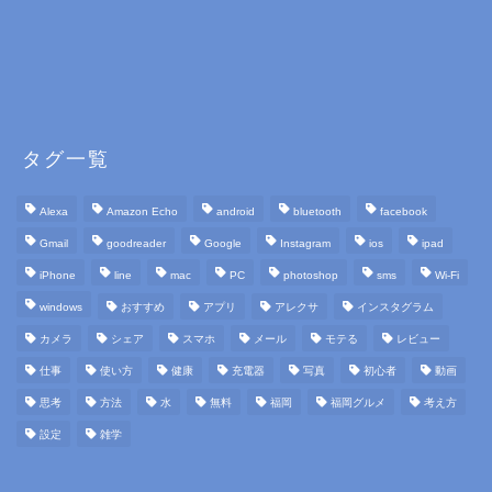
タグ一覧
Alexa
Amazon Echo
android
bluetooth
facebook
Gmail
goodreader
Google
Instagram
ios
ipad
iPhone
line
mac
PC
photoshop
sms
Wi-Fi
windows
おすすめ
アプリ
アレクサ
インスタグラム
カメラ
シェア
スマホ
メール
モテる
レビュー
仕事
使い方
健康
充電器
写真
初心者
動画
思考
方法
水
無料
福岡
福岡グルメ
考え方
設定
雑学