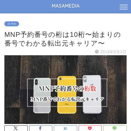
MASAMEDIA
スマホ
MNP予約番号の桁は10桁〜始まりの
番号でわかる転出元キャリア〜
2019年8月2日