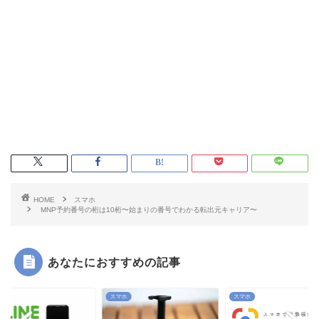
HOME
スマホ
MNP予約番号の桁は10桁〜始まりの番号でわかる転出元キャリア〜
あなたにおすすめの記事
ホ
スマホ
スマホ