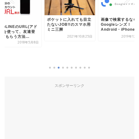
ポケットに入れても目立
画像で検索するなら
たないJOBYのスマホ用
Googleレンズ！
のLINEのURL(アド
ミニ三脚
Android・iPhone...
ス)を使って、友達登
2021年10月25日
2019年12
てもらう方法...
2018年5月8日
スポンサーリンク