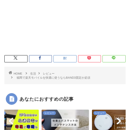
HOME
生活
レビュー
福岡で楽天モバイルを快適に使うならBAND3固定が必須
あなたにおすすめの記事
ュー
レビュー
レビュー