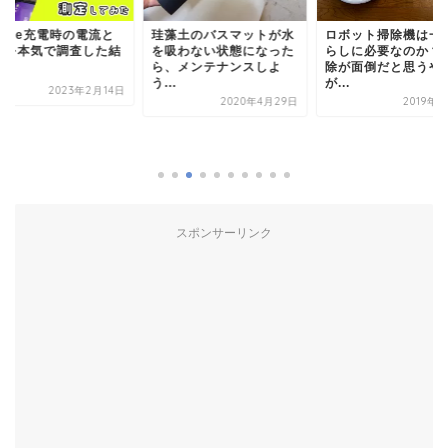
hone充電時の電流と
珪藻土のバスマットが水
ロボット掃除機は一
圧を本気で調査した結
を吸わない状態になった
らしに必要なのか？
ら、メンテナンスしよ
除が面倒だと思うや
う...
が...
2023年2月14日
2020年4月29日
2019年
スポンサーリンク