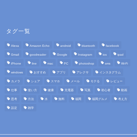
タグ一覧
Alexa
Amazon Echo
android
bluetooth
facebook
Gmail
goodreader
Google
Instagram
ios
ipad
iPhone
line
mac
PC
photoshop
sms
Wi-Fi
windows
おすすめ
アプリ
アレクサ
インスタグラム
カメラ
シェア
スマホ
メール
モテる
レビュー
仕事
使い方
健康
充電器
写真
初心者
動画
思考
方法
水
無料
福岡
福岡グルメ
考え方
設定
雑学