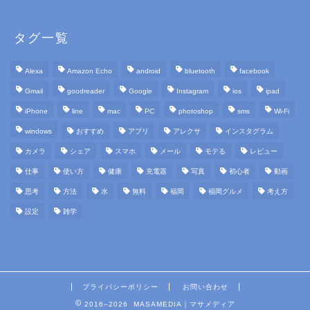
タグ一覧
Alexa
Amazon Echo
android
bluetooth
facebook
Gmail
goodreader
Google
Instagram
ios
ipad
iPhone
line
mac
PC
photoshop
sms
Wi-Fi
windows
おすすめ
アプリ
アレクサ
インスタグラム
カメラ
シェア
スマホ
メール
モテる
レビュー
仕事
使い方
健康
充電器
写真
初心者
動画
思考
方法
水
無料
福岡
福岡グルメ
考え方
設定
雑学
プライバシーポリシー
お問い合わせ
2016–2026 MASAMEDIA｜マサメディア