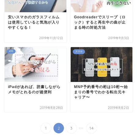
安いスマホのガラスフィルム
Goodreaderでスリープ（ロ
は使用していると気泡が入り
ック）すると再生中の曲が止
やすくなる！
まる時の対処方法
2019年11月12日
2019年9月3日
iOS
スマホ
iPadがあれば、読書しながら
MNP予約番号の桁は10桁〜始
メモがとれるのが超便利
まりの番号でわかる転出元キ
ャリア〜
2019年8月28日
2019年8月2日
...
1
2
3
14