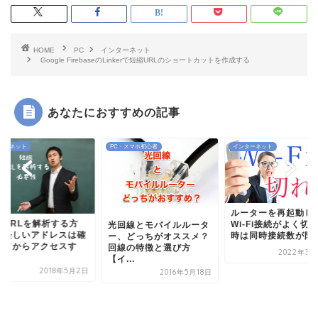
HOME
PC
インターネット
Google FirebaseのLinkerで短縮URLのショートカットを作成する
あなたにおすすめの記事
ターネット
PC・スマホ初心者
インターネット
ルーターを再起動し
縮URLを解析する方
Wi-Fi接続がよく切
光回線とモバイルルータ
〜怪しいアドレスは確
時は同時接続数が限..
ー、どっちがオススメ？
してからアクセスす
回線の特徴と選び方
2022年3月
.
【イ...
2018年5月2日
2016年5月18日