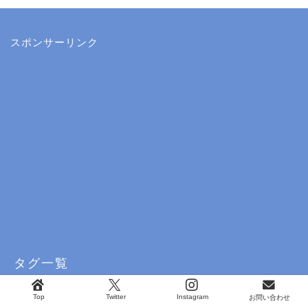
スポンサーリンク
タグ一覧
Alexa
Amazon Echo
android
bluetooth
facebook
Top
Twitter
Instagram
お問い合わせ