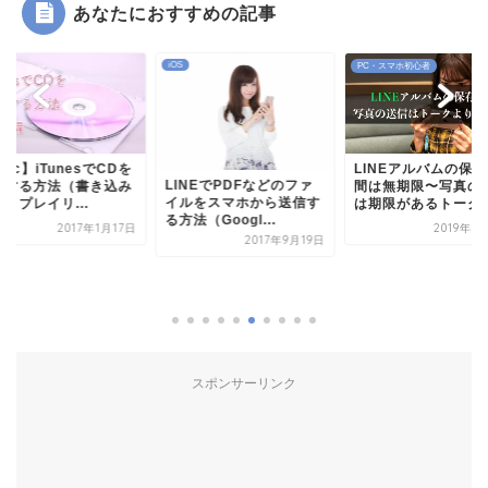
あなたにおすすめの記事
iOS
iOS
PC・スマホ初心者
LINEアルバムの保存期
LINEでPDFなどのファ
間は無期限〜写真の送信
イルをスマホから送信す
は期限があるトークよ...
る方法（Googl...
2019年5月18日
2017年9月19日
iPhoneをシ
(振る)入力を
シェイクせず(振.
20
スポンサーリンク