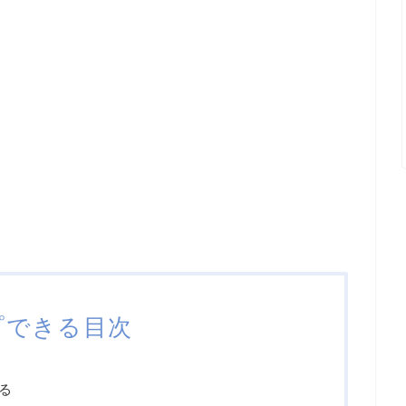
プできる目次
る