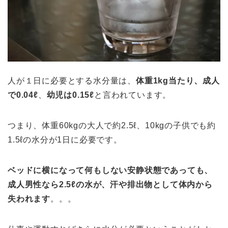
人が１日に必要とする水分量は、
体重1kg当たり、成人
で0.04ℓ
、
幼児は0.15ℓ
と言われています。
つまり、体重60kgの大人で約2.5ℓ、10kgの子供でも約
1.5ℓの水分が1日に必要です。
ベッドに横になって何もしない
安静状態で
あっても、
成人男性なら2.5ℓ
の水が、汗や排出物として体内から
失われます
。。。