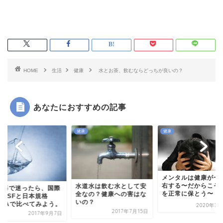
HOME
生活
健康
水とお茶、飲むならどっちが良いの？
あなたにおすすめの記事
健康
健康
メンタルは健康が一
右する〜だからこそ
水道水は飲む水として安
水器で迷ったら、国際
を正常に保とう〜
全なの？健康への害はな
格NSFと日本規格
いの？
WWAで比べてみよう。
2020年3月
2017年7月15日
2017年9月7日