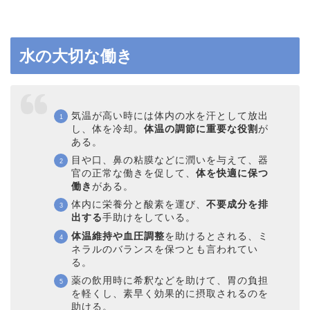
水の大切な働き
気温が高い時には体内の水を汗として放出
し、体を冷却。
体温の調節に重要な役割
が
ある。
目や口、鼻の粘膜などに潤いを与えて、器
官の正常な働きを促して、
体を快適に保つ
働き
がある。
体内に栄養分と酸素を運び、
不要成分を排
出する
手助けをしている。
体温維持や血圧調整
を助けるとされる、ミ
ネラルのバランスを保つとも言われてい
る。
薬の飲用時に希釈などを助けて、胃の負担
を軽くし、素早く効果的に摂取されるのを
助ける。