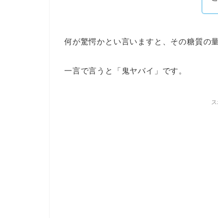
何が驚愕かとい言いますと、その糖質の
一言で言うと「鬼ヤバイ」です。
ス