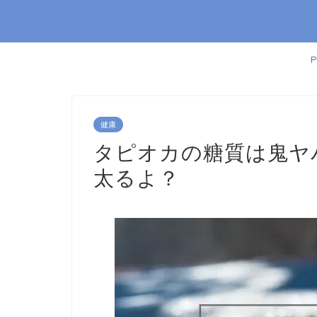
健康
タピオカの糖質は鬼ヤ
太るよ？