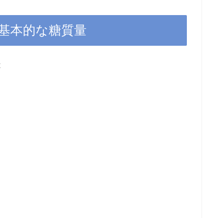
基本的な糖質量
は
と