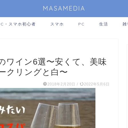
MASAMEDIA
PC・スマホ初心者
スマホ
PC
生活
雑
のワイン6選〜安くて、美味
ークリングと白〜
2018年2月20日
/
2022年5月6日