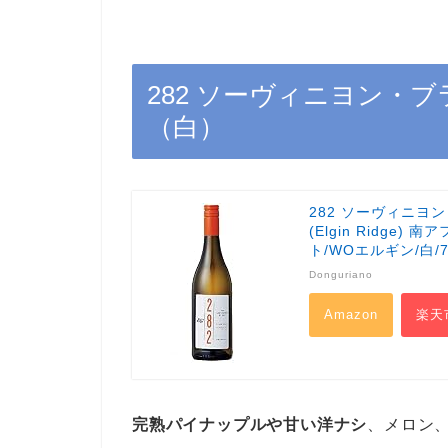
282 ソーヴィニヨン・ブラ
（白）
282 ソーヴィニヨン・
(Elgin Ridg
ト/WOエルギン/白/7
Donguriano
Amazon
楽天
完熟パイナップルや甘い洋ナシ
、メロン