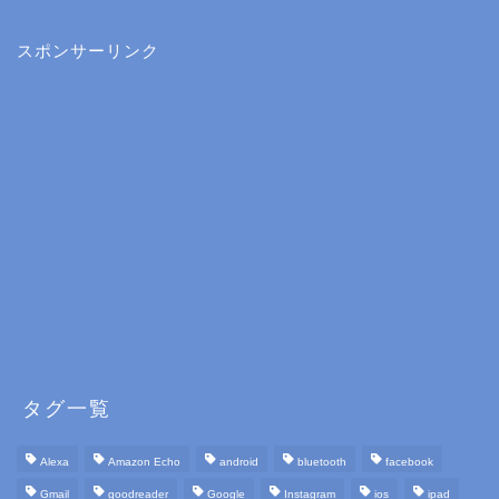
スポンサーリンク
タグ一覧
Alexa
Amazon Echo
android
bluetooth
facebook
Gmail
goodreader
Google
Instagram
ios
ipad