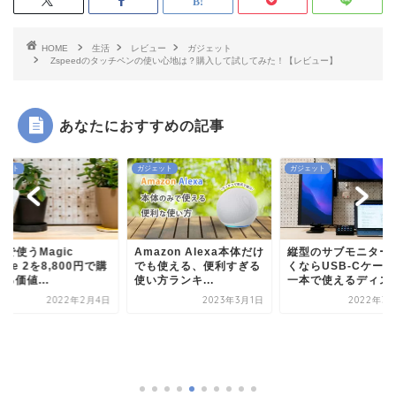
HOME
生活
レビュー
ガジェット
Zspeedのタッチペンの使い心地は？購入して試してみた！【レビュー】
あなたにおすすめの記事
ェット
ガジェット
ガジェット
cで使うMagic
Amazon Alexa本体だけ
縦型のサブモニター
use 2を8,800円で購
でも使える、便利すぎる
くならUSB-Cケー
る価値...
使い方ランキ...
一本で使えるディスプ.
2022年2月4日
2023年3月1日
2022年3月