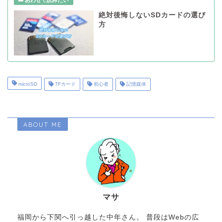
絶対後悔しないSDカードの選び
方
microSD
TFカード
初心者
記憶媒体
ABOUT ME
マサ
福岡から下関へ引っ越した中年さん。 普段はWebの広