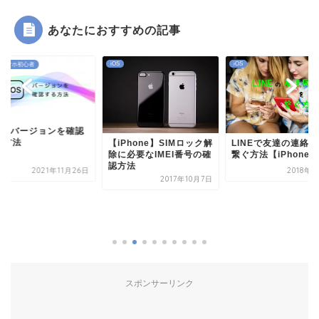
あなたにおすすめの記事
iOS
iOS
・スマホ初心者
OSのバージョンを確認
る方法
【iPhone】SIMロック解
LINEで友達の連絡
除に必要なIMEI番号の確
繋ぐ方法【iPhone】
認方法
2021年11月26日
2018年
2017年10月7日
スポンサーリンク