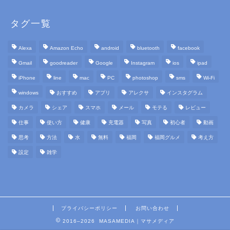
タグ一覧
Alexa
Amazon Echo
android
bluetooth
facebook
Gmail
goodreader
Google
Instagram
ios
ipad
iPhone
line
mac
PC
photoshop
sms
Wi-Fi
windows
おすすめ
アプリ
アレクサ
インスタグラム
カメラ
シェア
スマホ
メール
モテる
レビュー
仕事
使い方
健康
充電器
写真
初心者
動画
思考
方法
水
無料
福岡
福岡グルメ
考え方
設定
雑学
プライバシーポリシー
お問い合わせ
2016–2026 MASAMEDIA｜マサメディア