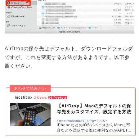
AirDropの保存先はデフォルト、ダウンロードフォルダ
ですが、これを変更する方法があるようです。以下参
照ください。
moshbox
2 Users
26 Pockets
【AirDrop】Macのデフォルトの保
存先をカスタマイズ、設定する方法
https://moshbox.jp/?p=29357
iPhoneなどのiOSデバイスからMacに写
真などを送信する際に便利なのがAirDrop
です。ただ、受け取るMac側の保存フォ