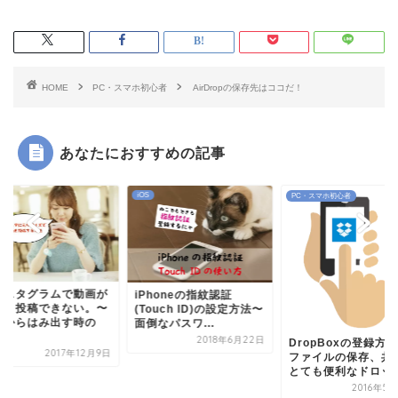
HOME
PC・スマホ初心者
AirDropの保存先はココだ！
あなたにおすすめの記事
PC・スマホ初心者
PC・スマホ初心者
Phoneの指紋認証
ouch ID)の設定方法〜
倒なパスワ...
2018年6月22日
DropBoxの登録方法〜
光回線とモバイルル
ファイルの保存、共有に
ー、どっちがオスス
とても便利なドロッ...
回線の特徴と選び方
【イ...
2016年5月25日