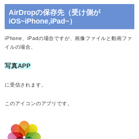
ルダはデフォルトで「ダウンロード」フ
ォルダになっており、通常変更すること
AirDropの保存先（受け側が
はできません。メールの添付ファイルやS
a
iOS~iPhone,iPad~）
iPhone、iPadの場合ですが、画像ファイルと動画ファ
イルの場合、
写真APP
に受信されます。
このアイコンのアプリです。