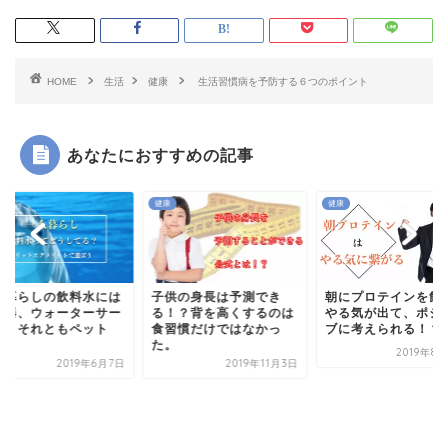
HOME
生活
健康
生活習慣病を予防する６つのポイント
あなたにおすすめの記事
健康
健康
人暮らしの飲料水には
子供の身長は予測でき
朝にプロテインを飲
水器、ウォーターサー
る！？背を高くするのは
やる気が出て、ポジ
ー、それともペット
食習慣だけではなかっ
ブに考えられる！？
.
た。
2019年8
2019年6月7日
2019年11月3日