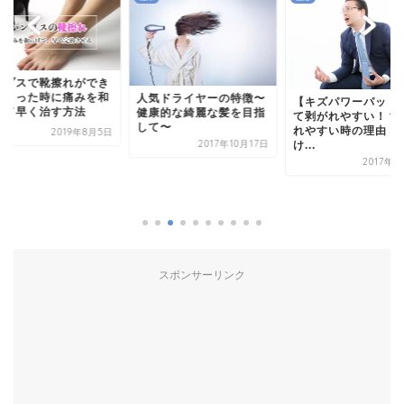
ンプスで靴擦れができ
しまった時に痛みを和
人気ドライヤーの特徴〜
【キズパワーパッド
げて早く治す方法
健康的な綺麗な髪を目指
て剥がれやすい！？
して〜
れやすい時の理由（
2019年8月5日
2017年10月17日
け...
2017年2
スポンサーリンク