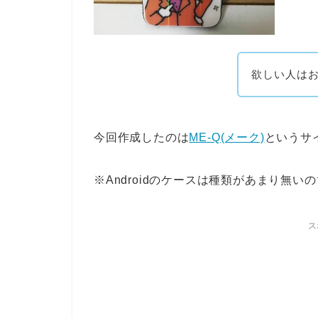
欲しい人は
今回作成したのは
ME-Q(メーク)
というサ
※Androidのケースは種類があまり無い
ス