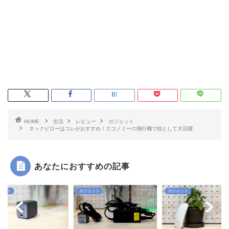
HOME
生活
レビュー
ガジェット
ネックピローはコレがおすすめ！エコノミーの飛行機で枕として大活躍
あなたにおすすめの記事
ェット
ガジェット
ガジェット