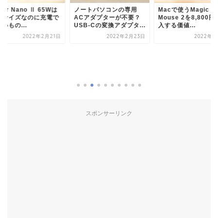
ker Nano Ⅱ 65Wは
ノートパソコンの専用
Macで使うMagic
ニサイズなのに充電で
ACアダプターが不要？
Mouse 2を8,800
いもの...
USB-Cの変換アダプタ...
入する価値...
2022年2月21日
2022年2月23日
2022年2
スポンサーリンク