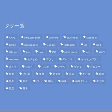
タグ一覧
Alexa
Amazon Echo
android
bluetooth
facebook
Gmail
goodreader
Google
Instagram
ios
ipad
iPhone
line
mac
PC
photoshop
sms
Wi-Fi
windows
おすすめ
アプリ
アレクサ
インスタグラム
カメラ
シェア
スマホ
メール
モテる
レビュー
仕事
使い方
健康
充電器
写真
初心者
動画
思考
方法
水
無料
福岡
福岡グルメ
考え方
設定
雑学