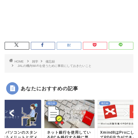
HOME
雑学
備忘録
JALの機内Wi-Fiを使うために事前にしておきたいこと
あなたにおすすめの記事
録
備忘録
備忘録
ートパソコンのスタン
ネット銀行を使用してい
Xmind8はProにし
を使うメリットとデメ
るPCを移行する時に気
てPDF出力ができる