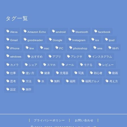
タグ一覧
Alexa
Amazon Echo
android
bluetooth
facebook
Gmail
goodreader
Google
Instagram
ios
ipad
iPhone
line
mac
PC
photoshop
sms
Wi-Fi
windows
おすすめ
アプリ
アレクサ
インスタグラム
カメラ
シェア
スマホ
メール
モテる
レビュー
仕事
使い方
健康
充電器
写真
初心者
動画
思考
方法
水
無料
福岡
福岡グルメ
考え方
設定
雑学
プライバシーポリシー
お問い合わせ