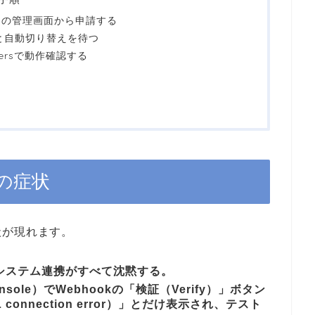
WINGの管理画面から申請する
行と自動切り替えを待つ
lopersで動作確認する
ーの症状
状が現れます。
やシステム連携がすべて沈黙する。
onsole）でWebhookの「検証（Verify）」ボタン
onnection error）」とだけ表示され、テスト