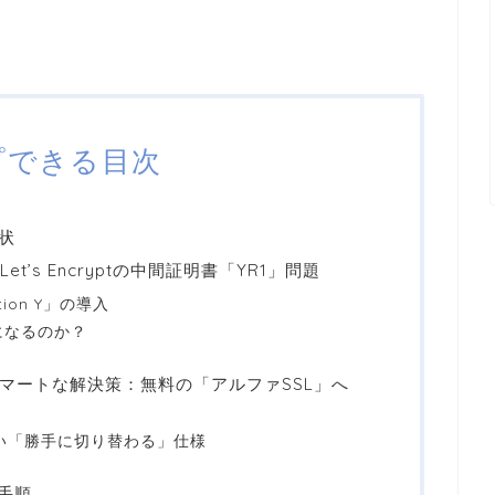
プできる目次
状
t’s Encryptの中間証明書「YR1」問題
ion Y」の導入
になるのか？
の最もスマートな解決策：無料の「アルファSSL」へ
の嬉しい「勝手に切り替わる」仕様
え手順