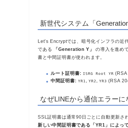
新世代システム「Generatio
Let’s Encryptでは、暗号化インフ
である
「Generation Y」
の導入を進め
書と中間証明書が使われます。
ルート証明書:
(RSA 
ISRG Root YR
中間証明書:
,
,
(RSA 204
YR1
YR2
YR3
なぜLINEから通信エラー
SSL証明書は通常90日ごとに自動更新さ
新しい中間証明書である「YR1」によっ