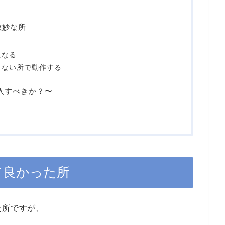
て微妙な所
になる
しない所で動作する
は購入すべきか？〜
入して良かった所
った所ですが、