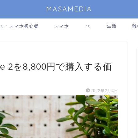
MASAMEDIA
PC・スマホ初心者
スマホ
PC
生活
雑
use 2を8,800円で購入する価
2022年2月4日