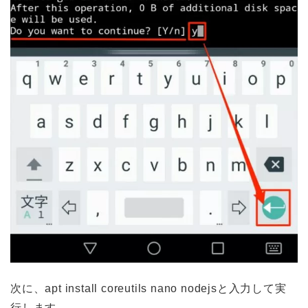
次に、apt install coreutils nano nodejsと入力して実
行します。