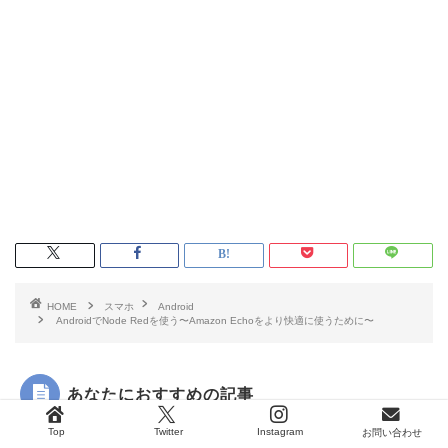
HOME
スマホ
Android
AndroidでNode Redを使う〜Amazon Echoをより快適に使うために〜
あなたにおすすめの記事
Top
Twitter
Instagram
お問い合わせ
id
Android
Android