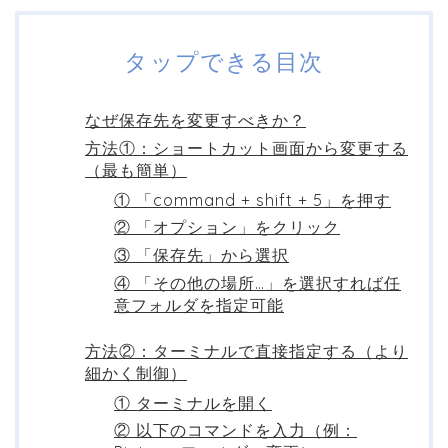
タップできる目次
なぜ保存先を変更すべきか？
方法①：ショートカット画面から変更する
（最も簡単）
① 「command + shift + 5」を押す
② 「オプション」をクリック
③ 「保存先」から選択
④ 「その他の場所…」を選択すれば任
意フォルダを指定可能
方法②：ターミナルで直接指定する（より
細かく制御）
① ターミナルを開く
② 以下のコマンドを入力（例：