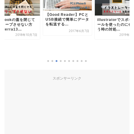
【Good Reader】PCと
USB接続で簡単にデータ
cBookの蓋を閉じて
illustratorでスポ
を転送する...
スリープさせない方
ールを使ったのに色
sierra13...
う時の対処...
2017年6月7日
2018年10月7日
2019年1
スポンサーリンク