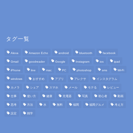
タグ一覧
Alexa
Amazon Echo
android
bluetooth
facebook
Gmail
goodreader
Google
Instagram
ios
ipad
iPhone
line
mac
PC
photoshop
sms
Wi-Fi
windows
おすすめ
アプリ
アレクサ
インスタグラム
カメラ
シェア
スマホ
メール
モテる
レビュー
仕事
使い方
健康
充電器
写真
初心者
動画
思考
方法
水
無料
福岡
福岡グルメ
考え方
設定
雑学