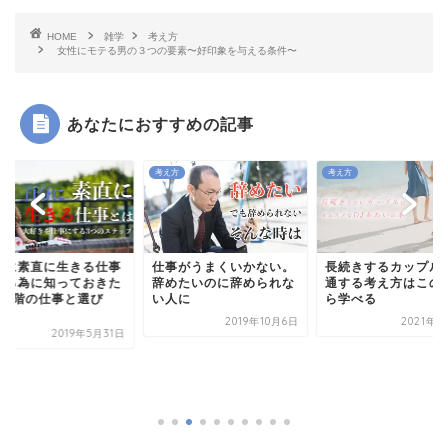
HOME
雑学
考え方
女性にモテる男の３つの要素〜好印象を与える条件〜
あなたにおすすめの記事
方
考え方
考え方
分に素直に生きる仕事
仕事がうまくいかない。
長続きするカップル
する為に知っておきた
辞めたいのに辞められな
通する考え方はこの
3段階の仕事と選び
い人に
ら学べる
.
2019年10月6日
2021年3
2019年5月31日