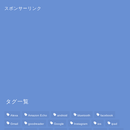
スポンサーリンク
タグ一覧
Alexa
Amazon Echo
android
bluetooth
facebook
Gmail
goodreader
Google
Instagram
ios
ipad