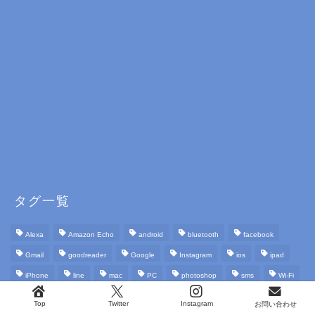
タグ一覧
Alexa
Amazon Echo
android
bluetooth
facebook
Gmail
goodreader
Google
Instagram
ios
ipad
iPhone
line
mac
PC
photoshop
sms
Wi-Fi
windows
おすすめ
アプリ
アレクサ
インスタグラム
Top
Twitter
Instagram
お問い合わせ