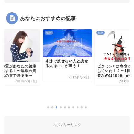
あなたにおすすめの記事
健康
健康
水泳で痩せない人と痩せ
る人はここが違う！
気の質があなたの健康
ビタミンCは寿命に
左右する！〜睡眠の質
していた！？〜1日
空気の質で決まる〜
要なのは1000mg〜
2019年7月6日
2017年9月21日
2018年7
スポンサーリンク