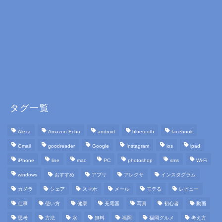
タグ一覧
Alexa
Amazon Echo
android
bluetooth
facebook
Gmail
goodreader
Google
Instagram
ios
ipad
iPhone
line
mac
PC
photoshop
sms
Wi-Fi
windows
おすすめ
アプリ
アレクサ
インスタグラム
カメラ
シェア
スマホ
メール
モテる
レビュー
仕事
使い方
健康
充電器
写真
初心者
動画
思考
方法
水
無料
福岡
福岡グルメ
考え方