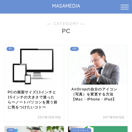
MASAMEDIA
― CATEGORY ―
PC
PC
iOS
AirDropの自分のアイコン
PCの画面サイズ13インチと
（写真）を変更する方法
15インチの大きさで迷った
【Mac・iPhone・iPad】
ら〜ノートパソコンを買う前
に気をつけたいコト〜
2017年10月19日
2017年9月10日
iOS
インターネット