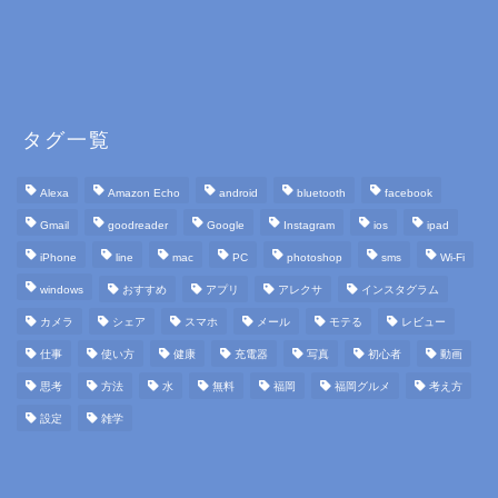
タグ一覧
Alexa
Amazon Echo
android
bluetooth
facebook
Gmail
goodreader
Google
Instagram
ios
ipad
iPhone
line
mac
PC
photoshop
sms
Wi-Fi
windows
おすすめ
アプリ
アレクサ
インスタグラム
カメラ
シェア
スマホ
メール
モテる
レビュー
仕事
使い方
健康
充電器
写真
初心者
動画
思考
方法
水
無料
福岡
福岡グルメ
考え方
設定
雑学