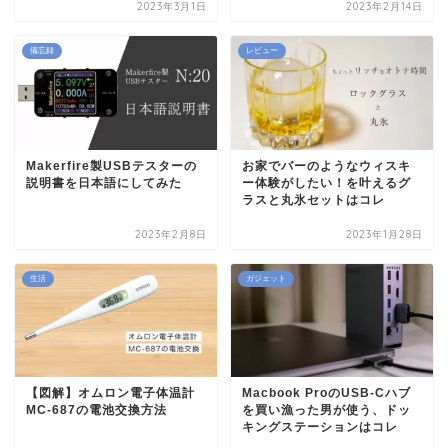
2023年3月1日
2023年2月14日
備忘録
レビュー
Makerfire製USBテスターの
お家でバーのようなウィスキ
説明書を日本語にしてみた
ー体験がしたい！を叶えるグ
ラスと丸氷セットはコレ
2023年2月8日
2023年1月28日
生活
ガジェット
【図解】オムロン電子体温計
Macbook ProのUSB-Cハブ
MC-687の電池交換方法
を買い漁った男が使う、ドッ
キングステーションはコレ