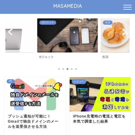
MASAMEDIA
ガジェット
生活
ガジェット
生活
PC
レビュー
プッシュ通知が可能に！
iPhone充電時の電流と電圧を
Gmailで独自ドメインのメー
本気で調査した結果
ルを送受信させる方法