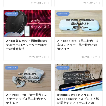
2023年1月10日
2023年1月5日
ガジェット
ガジェット
Anker製ロボット掃除機Eufy
Air pods pro （第二世代）を
でエラーS1バッテリーのエラ
辛口レビュー、第一世代との
ーの対処方法
違いは？
2022年12月10日
2022年10月31日
ガジェット
ガジェット
Air Pods Pro（第一世代）の
iPhoneをWebカメラに！
イヤーチップは第二世代でも
Macbookのディスプレイ上部
使える？
に固定するアイテムまとめ